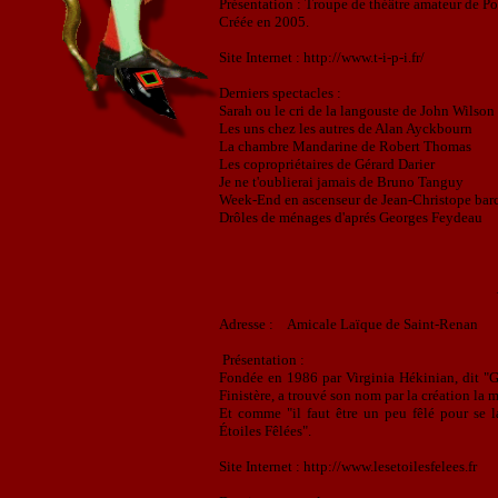
Présentation : Troupe de théâtre amateur de P
Créée en 2005.
Site Internet : http://www.t-i-p-i.fr/
Derniers spectacles :
Sarah ou le cri de la langouste de John Wilson
Les uns chez les autres de Alan Ayckbourn
La chambre Mandarine de Robert Thomas
Les copropriétaires de Gérard Darier
Je ne t'oublierai jamais de Bruno Tanguy
Week-End en ascenseur de Jean-Christope bar
Drôles de ménages d'aprés Georges Feydeau
Adresse :
Amicale Laïque de Saint-Renan
Présentation :
Fondée en 1986 par Virginia Hékinian, dit "G
Finistère, a trouvé son nom par la création la 
Et comme "il faut être un peu fêlé pour se la
Étoiles Fêlées".
Site Internet :
http://www.lesetoilesfelees.fr