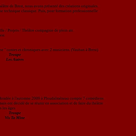
héâtre de Brest,
nous avons présenté des créations originales.
e technique classique. Puis, pour formation professionnelle
lle / Projets / Théâtre compagnie de plein air.
est
ne " contes et chroniques avec 2 musiciens. (
Vauban à Brest)
Troupe
Les Autres
s, fondée à l'automne 2009 à Ploudalmézeau compte 7 comédiens
 mais ont décidé de se réunir en association et de faire du théâtre
s les âges
Troupe
Vis Ta Mine