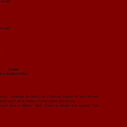
orspoder
 Murrel
c
Troupe
Les Étoiles Fêlées
inny", la troupe de théâtre de l'Amicale Laïque de Saint-Renan,
même année de la section d'observation des étoiles.
ncer dans le théâtre" dixit Ginny, la troupe s'est appelée "Les