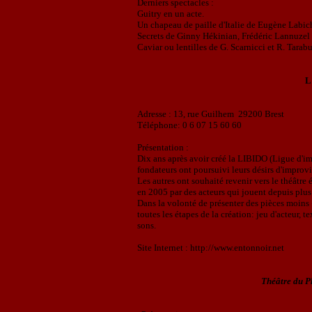
Derniers
spectacles :
Guitry en un acte.
Un chapeau de paille d'Italie de Eugène Labic
Secrets de Ginny Hékinian, Frédéric Lannuzel
Caviar ou lentilles de G. Scarnicci et R. Tarabu
L
Adresse : 13, rue Guilhem
29200 Brest
Téléphone: 0 6 07 15 60 60
Présentation :
Dix ans après avoir créé la LIBIDO (Ligue d'im
fondateurs ont poursuivi leurs désirs d'improv
Les autres ont souhaité revenir vers le théâtre 
en 2005 par des acteurs qui jouent depuis plus
Dans la volonté de présenter des pièces moins
toutes les étapes de la création: jeu d'acteur, 
sons.
Site Internet : http://www.entonnoir.net
Théâtre du 