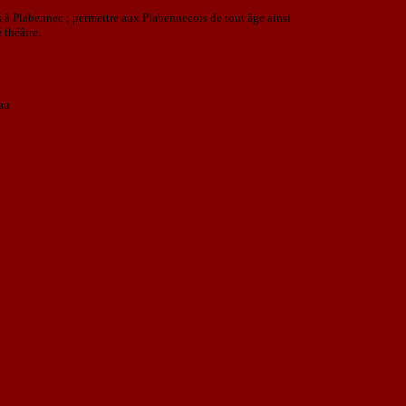
es à Plabennec ; permettre aux Plabennecois de tout âge ainsi
 théâtre.
au