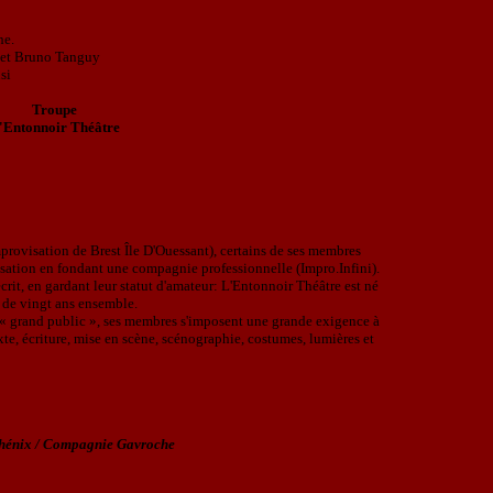
he.
 et Bruno Tanguy
si
Troupe
'Entonnoir Théâtre
provisation de Brest Île D'Ouessant), certains de ses membres
isation en fondant une compagnie professionnelle (Impro.Infini).
écrit, en gardant leur statut d'amateur: L'Entonnoir Théâtre est né
 de vingt ans ensemble.
 « grand public », ses membres s'imposent une grande exigence à
texte, écriture, mise en scène, scénographie, costumes, lumières et
Phénix / Compagnie Gavroche