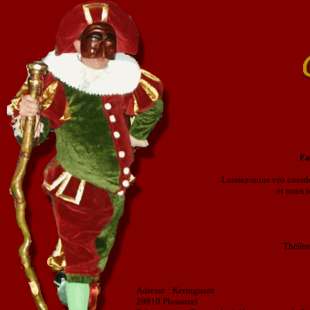
Fa
Laissez-nous vos coordon
et nous l
Théâtre
Adresse : Keringuant
29810 Plouarzel