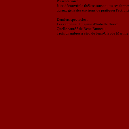
Présentation :
faire découvrir le théâtre sous toutes ses form
qu'aux gens des environs de pratiquer l'activité
Derniers
spectacles :
Les caprices d'Eugénie d'Isabelle Hoeix
Quelle santé ! de René Bruneau
Trois chambres à zéro de Jean-Claude Martine