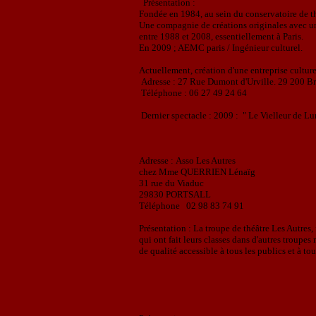
Présentation :
Fondée en 1984, au sein du conservatoire de t
Une compagnie de créations originales avec un
entre 1988 et 2008, essentiellement à Paris.
En 2009 ; AEMC paris / Ingénieur culturel.
Actuellement, création d'une entreprise culture
Adresse :
27 Rue Dumont d'Urville. 29 200 Br
Téléphone :
06 27 49 24 64
Dernier
spectacle :
2009 : " Le Vielleur de Lu
Adresse :
Asso Les Autres
chez Mme QUERRIEN Lénaïg
31 rue du Viaduc
29830 PORTSALL
Téléphone
02 98 83 74 91
Présentation :
La troupe de théâtre Les Autre
qui ont fait leurs classes dans d'autres troupes
de qualité accessible à tous les publics et à tou