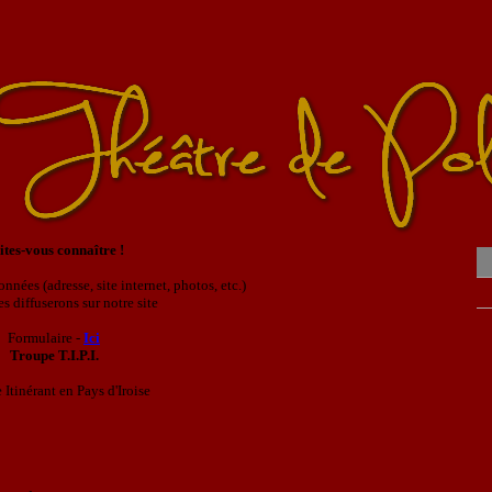
ites-vous connaître !
nées (adresse, site internet, photos, etc.)
es diffuserons sur notre site
Formulaire -
Ici
Troupe T.I.P.I.
 Itinérant en Pays d'Iroise