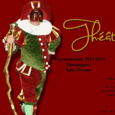
Programmation 2012-2013
Ploumoguer
Salle Oceane
Jour 
de Gér
par Les É
(Sain
Sam. 20 