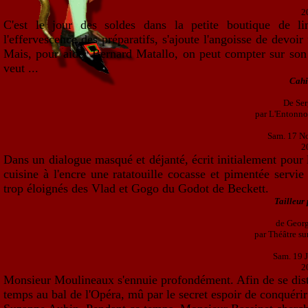
2
C'est le jour des soldes dans la petite boutique de li
l'effervescence des préparatifs, s'ajoute l'angoisse de devoir
Mais, pour aider Bernard Matallo, on peut compter sur son 
veut ...
Cah
De Ser
par L'Entonnoi
Sam. 17 N
2
Dans un dialogue masqué et déjanté, écrit initialement pour l
cuisine à l'encre une ratatouille cocasse et pimentée servi
trop éloignés des Vlad et Gogo du Godot de Beckett.
Tailleur
de Geor
par Théâtre su
Sam. 19 
2
Monsieur Moulineaux s'ennuie profondément. Afin de se distr
temps au bal de l'Opéra, mû par le secret espoir de conquérir