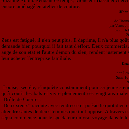
Suzanne Aubin. Pendant ce temps, Monsieur Bassinet cherche
encore aménagé en atelier de couture.
Mont 
de Thoma
par Vents et
Sam. 16 
2
Zeus est fatigué, il n'en peut plus. Il déprime, il n'a plus goût 
demande bien pourquoi il fait tant d'effort. Deux commercia
ange de son état et l'autre démon du sien, rendent justement
leur acheter l'entreprise familiale.
Deu
par Les
Sam. 16
2
Louise, secrète, s'inquiète constamment pour sa jeune sœu
qu'à courir les bals et vivre pleinement ses vingt ans malg
"Drôle de Guerre".
"Deux sœurs" raconte avec tendresse et poésie le quotidien et
attendrissantes de deux femmes que tout oppose. A travers ce
sépia commence pour le spectateur un vrai voyage dans le t